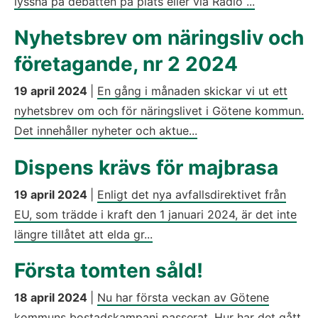
lyssna på debatten på plats eller via Radio ...
Nyhetsbrev om näringsliv och
företagande, nr 2 2024
19 april 2024
|
En gång i månaden skickar vi ut ett
nyhetsbrev om och för näringslivet i Götene kommun.
Det innehåller nyheter och aktue...
Dispens krävs för majbrasa
19 april 2024
|
Enligt det nya avfallsdirektivet från
EU, som trädde i kraft den 1 januari 2024, är det inte
längre tillåtet att elda gr...
Första tomten såld!
18 april 2024
|
Nu har första veckan av Götene
kommuns bostadskampanj passerat. Hur har det gått