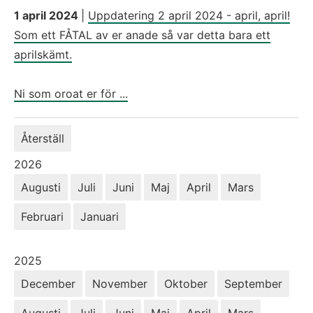
1 april 2024
|
Uppdatering 2 april 2024 - april, april!
Som ett FÅTAL av er anade så var detta bara ett
aprilskämt.
Ni som oroat er för ...
Återställ
År:
2026
Augusti
Juli
Juni
Maj
April
Mars
Februari
Januari
År:
2025
December
November
Oktober
September
Augusti
Juli
Juni
Maj
April
Mars