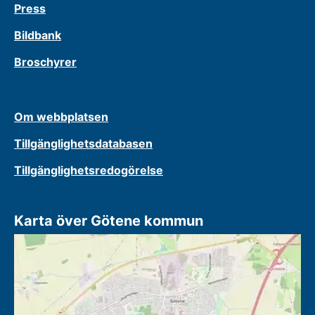
Press
Bildbank
Broschyrer
Om webbplatsen
Tillgänglighetsdatabasen
Tillgänglighetsredogörelse
Karta över Götene kommun