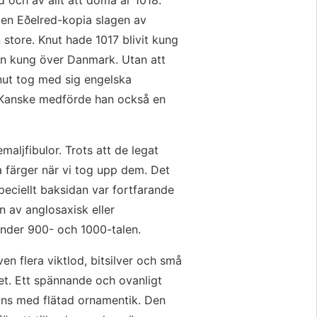
 en Eðelred-kopia slagen av 
store. Knut hade 1017 blivit kung 
n kung över Danmark. Utan att 
nut tog med sig engelska 
 Kanske medförde han också en 
maljfibulor. Trots att de legat 
a färger när vi tog upp dem. Det 
eciellt baksidan var fortfarande 
 av anglosaxisk eller 
under 900- och 1000-talen.
en flera viktlod, bitsilver och små 
et. Ett spännande och ovanligt 
ons med flätad ornamentik. Den 