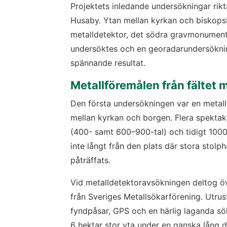
Projektets inledande undersökningar rikt
Husaby. Ytan mellan kyrkan och biskops
metalldetektor, det södra gravmonumente
undersöktes och en georadarundersöknin
spännande resultat.
Metallföremålen från fältet 
Den första undersökningen var en metall
mellan kyrkan och borgen. Flera spektaku
(400- samt 600–900-tal) och tidigt 1000-t
inte långt från den plats där stora stolph
påträffats.
Vid metalldetektoravsökningen deltog ö
från Sveriges Metallsökarförening. Utrus
fyndpåsar, GPS och en härlig laganda sö
6 hektar stor yta under en ganska lång da