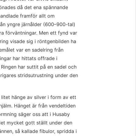
lönades då det ena spännande 
andlade framför allt om 
ån yngre järnålder (600–900-tal) 
a förväntningar. Men ett fynd var 
ring visade sig i röntgenbilden ha 
emålet var en sadelring från 
ngar har hittats offrade i 
ingen har suttit på en sadel och 
rigares stridsutrustning under den 
itet hänge av silver i form av ett 
älm. Hänget är från vendeltiden 
ormning säger oss att i Husaby 
t mycket gott ställt under den 
nnen, så kallade fibulor, spridda i 