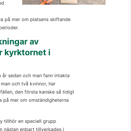
Västergötlands museum är huvudman med 
da på mer om platsens skiftande 
perioder.
ningar av 
kyrktornet i 
 år sedan och man fann intakta 
 man och två kvinnor, har 
fällen, den första kanske så tidigt 
da på mer om omständigheterna 
illhör en speciell grupp 
nästan enbart tillverkades i 