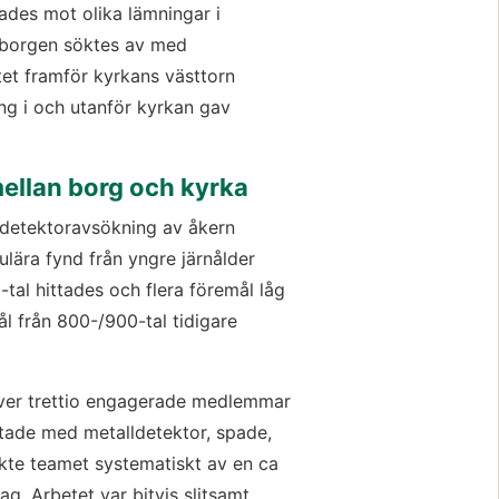
ades mot olika lämningar i 
borgen söktes av med 
t framför kyrkans västtorn 
g i och utanför kyrkan gav 
mellan borg och kyrka
detektoravsökning av åkern 
lära fynd från yngre järnålder 
al hittades och flera föremål låg 
ål från 800-/900-tal tidigare 
ver trettio engagerade medlemmar 
tade med metalldetektor, spade, 
kte teamet systematiskt av en ca 
g. Arbetet var bitvis slitsamt 