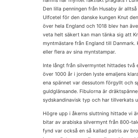
Den lilla penningen från Husaby är alltså
Ulfcetel för den danske kungen Knut den 
över hela England och 1018 blev han äve
veta helt säkert kan man tänka sig att K
myntmästare från England till Danmark.
eller flera av sina myntstampar.
Inte långt från silvermyntet hittades två e
över 1000 år i jorden lyste emaljens klar
ena spännet var dessutom förgyllt och sp
guldglänsande. Fibulorna är dräktspännen
sydskandinavisk typ och har tillverkats 
Högre upp i åkerns sluttning hittade vi äv
bitar av arabiska silvermynt från 800-tal
fynd var också en så kallad patris av br