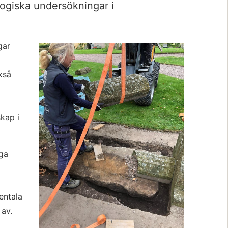
giska undersökningar i 
Förstora bil
ar 
så 
ap i 
ga 
ntala 
 av.