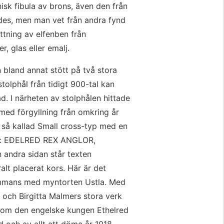
sk fibula av brons, även den från 
des, men man vet från andra fynd 
ttning av elfenben från 
r, glas eller emalj.
 bland annat stött på två stora 
tolphål från tidigt 900-tal kan 
d. I närheten av stolphålen hittade 
 med förgyllning från omkring år 
 så kallad Small cross-typ med en 
der: EÐELRED REX ANGLOR, 
 andra sidan står texten 
lt placerat kors. Här är det 
mmans med myntorten Ustla. Med 
och Birgitta Malmers stora verk 
 om den engelske kungen Ethelred 
 och av allt att döma år 1018. 