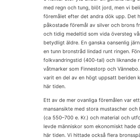
med regn och tung, blöt jord, men vi be
föremålet efter det andra dök upp. Det h
påkostade föremål av silver och brons fr
och tidig medeltid som vida översteg vår
betydligt äldre. En ganska oansenlig järn
en tunn bronstråd lindad runt ringen. För
folkvandringstid (400-tal) och liknande ri
våtmarker som Finnestorp och Vännebo. R
varit en del av en högt uppsatt beriden k
här tiden.
Ett av de mer ovanliga föremålen var ett l
mansansikte med stora mustascher och hj
(ca 550–700 e. Kr.) och material och utf
levde människor som ekonomiskt hade de
här tiden. Vi hittade också flera bronsspä