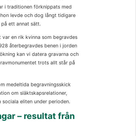
 i traditionen förknippats med 
hon levde och dog långt tidigare 
på ett annat sätt.
t var en rik kvinna som begravdes 
928 återbegravdes benen i jorden 
ning kan vi datera gravarna och 
avmonumentet trots allt står på 
 om medeltida begravningsskick 
tion om släktskapsrelationer, 
 sociala eliten under perioden.
ar – resultat från 