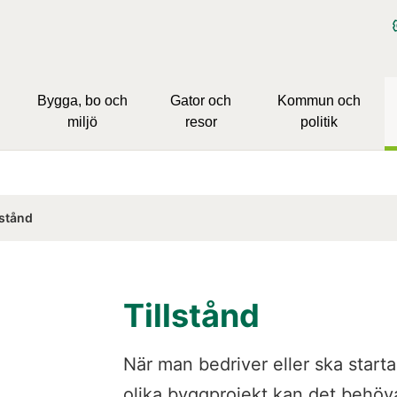
Bygga, bo och
Gator och
Kommun och
miljö
resor
politik
lstånd
Tillstånd
När man bedriver eller ska start
olika byggprojekt kan det behövas 