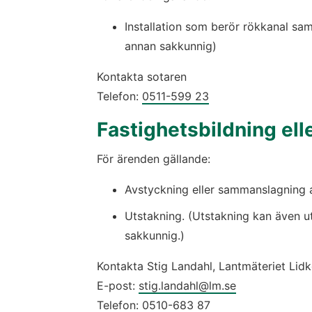
Installation som berör rökkanal sa
annan sakkunnig)
Kontakta sotaren  
Telefon: 
0511-599 23
Fastighetsbildning ell
För ärenden gällande:
Avstyckning eller sammanslagning a
Utstakning. (Utstakning kan även u
sakkunnig.)
Kontakta Stig Landahl, Lantmäteriet Lid
E-post: 
stig.landahl@lm.se
Telefon: 
0510-683 87