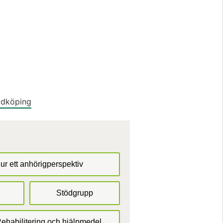
idköping
ur ett anhörigperspektiv
Stödgrupp
ehabilitering och hjälpmedel