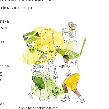
 dina anhöriga.
Förstora bil
nska, 
vid 
en 
 
älsa. 
ud
, 
r 
ch 
Klicka för att förstora bilden.