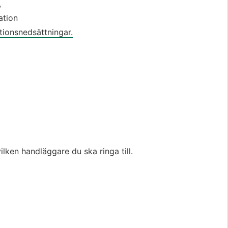
 
tion 
tionsnedsättningar.
lken handläggare du ska ringa till.