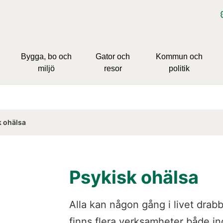
Bygga, bo och
Gator och
Kommun och
miljö
resor
politik
k ohälsa
Psykisk ohälsa
Alla kan någon gång i livet drabb
finns flera verksamheter både 