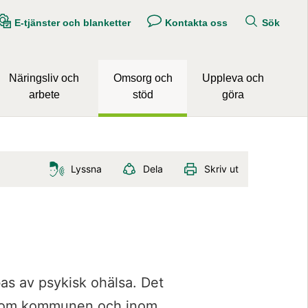
E-tjänster och blanketter
Kontakta oss
Sök
Näringsliv och
Omsorg och
Uppleva och
arbete
stöd
göra
Lyssna
Dela
Skriv ut
as av psykisk ohälsa. Det 
inom kommunen och inom 