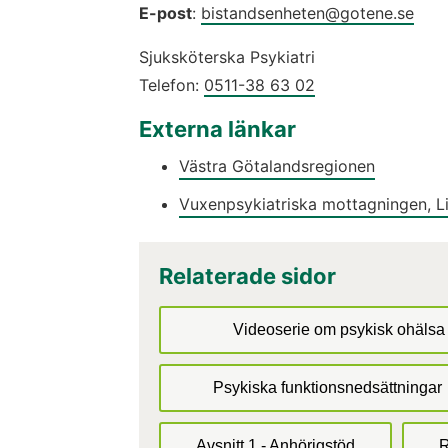
E-post
: 
bistandsenheten@gotene.se
Sjuksköterska Psykiatri
Telefon: 
0511-38 63 02
Externa länkar
Västra Götalandsregionen
Vuxenpsykiatriska mottagningen, L
Relaterade sidor
Videoserie om psykisk ohälsa 
Psykiska funktionsnedsättningar
Avsnitt 1 - Anhörigstöd
R