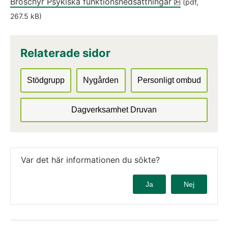
pdf, 267.5 k
Broschyr Psykiska funktionsnedsättningar
 (pdf, 
267.5 kB)
Relaterade sidor
Stödgrupp
Nygården
Personligt ombud
Dagverksamhet Druvan
Var det här informationen du sökte?
Ja
Nej