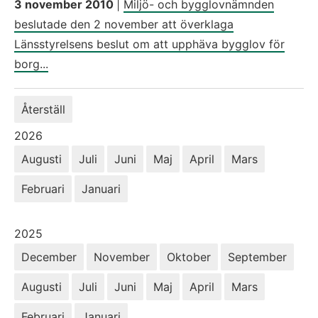
3 november 2010
|
Miljö- och bygglovnämnden
beslutade den 2 november att överklaga
Länsstyrelsens beslut om att upphäva bygglov för
borg...
Återställ
År:
2026
Augusti
Juli
Juni
Maj
April
Mars
Februari
Januari
År:
2025
December
November
Oktober
September
Augusti
Juli
Juni
Maj
April
Mars
Februari
Januari