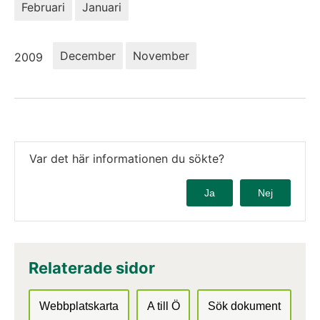
Februari
Januari
År:
December
November
2009
Var det här informationen du sökte?
Ja
Nej
Relaterade sidor
Webbplatskarta
A till Ö
Sök dokument