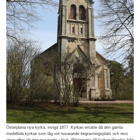
Österplana nya kyrka, invigd 1877. Kyrkan ersatte då den gamla
medeltida kyrkan som låg vid nuvarande begravningsplats och revs
strax efter att den nya tagits i bruk. Ritningarna till kyrkan lånades från