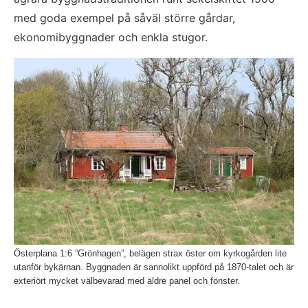
med goda exempel på såväl större gårdar, 
ekonomibyggnader och enkla stugor.
Fö
Österplana 1:6 ”Grönhagen”, belägen strax öster om kyrkogården lite
utanför bykärnan. Byggnaden är sannolikt uppförd på 1870-talet och är
exteriört mycket välbevarad med äldre panel och fönster.