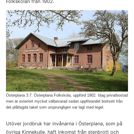
Folkskolan från 1902.
Fö
Österplana 3:7. Österplana Folkskola, uppförd 1902. Idag privatbostad
men är exteriört mycket välbevarad sedan uppförandet bortsett från
det plåtlagda taket som ursprungligen var lagt med tegel.
Utöver jordbruk har invånarna i Österplana, som på 
övriga Kinnekulle, haft inkomst från stenbrott och 