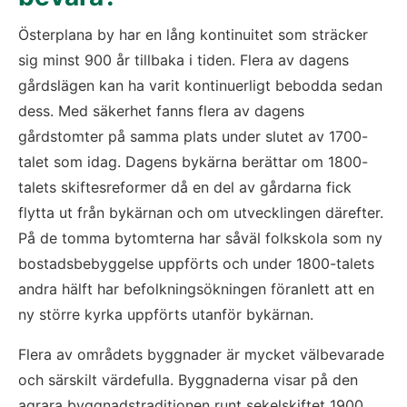
Österplana by har en lång kontinuitet som sträcker 
sig minst 900 år tillbaka i tiden. Flera av dagens 
gårdslägen kan ha varit kontinuerligt bebodda sedan 
dess. Med säkerhet fanns flera av dagens 
gårdstomter på samma plats under slutet av 1700-
talet som idag. Dagens bykärna berättar om 1800-
talets skiftesreformer då en del av gårdarna fick 
flytta ut från bykärnan och om utvecklingen därefter. 
På de tomma bytomterna har såväl folkskola som ny 
bostadsbebyggelse uppförts och under 1800-talets 
andra hälft har befolkningsökningen föranlett att en 
ny större kyrka uppförts utanför bykärnan.
Flera av områdets byggnader är mycket välbevarade 
och särskilt värdefulla. Byggnaderna visar på den 
agrara byggnadstraditionen runt sekelskiftet 1900 