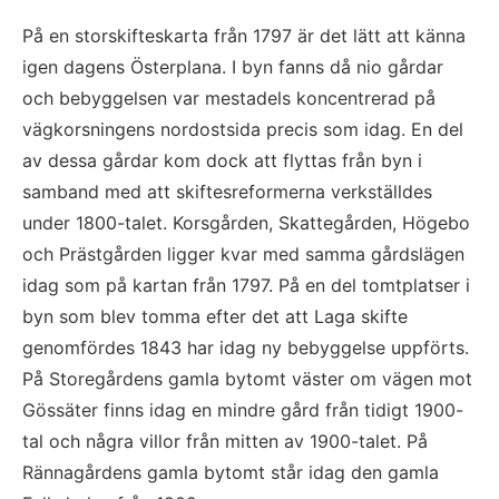
På en storskifteskarta från 1797 är det lätt att känna 
igen dagens Österplana. I byn fanns då nio gårdar 
och bebyggelsen var mestadels koncentrerad på 
vägkorsningens nordostsida precis som idag. En del 
av dessa gårdar kom dock att flyttas från byn i 
samband med att skiftesreformerna verkställdes 
under 1800-talet. Korsgården, Skattegården, Högebo 
och Prästgården ligger kvar med samma gårdslägen 
idag som på kartan från 1797. På en del tomtplatser i 
byn som blev tomma efter det att Laga skifte 
genomfördes 1843 har idag ny bebyggelse uppförts. 
På Storegårdens gamla bytomt väster om vägen mot 
Gössäter finns idag en mindre gård från tidigt 1900-
tal och några villor från mitten av 1900-talet. På 
Rännagårdens gamla bytomt står idag den gamla 