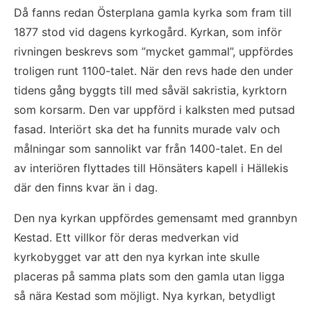
Då fanns redan Österplana gamla kyrka som fram till 
1877 stod vid dagens kyrkogård. Kyrkan, som inför 
rivningen beskrevs som ”mycket gammal”, uppfördes 
troligen runt 1100-talet. När den revs hade den under 
tidens gång byggts till med såväl sakristia, kyrktorn 
som korsarm. Den var uppförd i kalksten med putsad 
fasad. Interiört ska det ha funnits murade valv och 
målningar som sannolikt var från 1400-talet. En del 
av interiören flyttades till Hönsäters kapell i Hällekis 
där den finns kvar än i dag.
Den nya kyrkan uppfördes gemensamt med grannbyn 
Kestad. Ett villkor för deras medverkan vid 
kyrkobygget var att den nya kyrkan inte skulle 
placeras på samma plats som den gamla utan ligga 
så nära Kestad som möjligt. Nya kyrkan, betydligt 