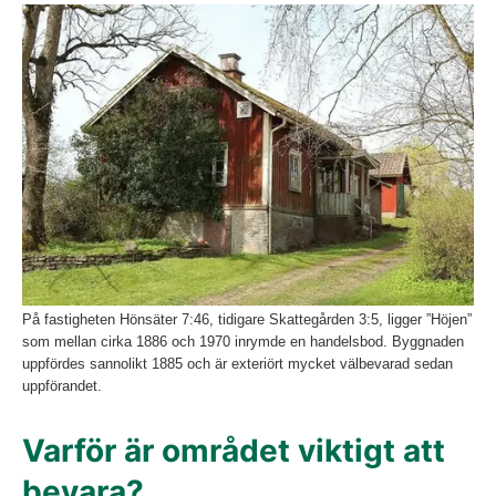
Fö
På fastigheten Hönsäter 7:46, tidigare Skattegården 3:5, ligger ”Höjen”
som mellan cirka 1886 och 1970 inrymde en handelsbod. Byggnaden
uppfördes sannolikt 1885 och är exteriört mycket välbevarad sedan
uppförandet.
Varför är området viktigt att 
bevara?