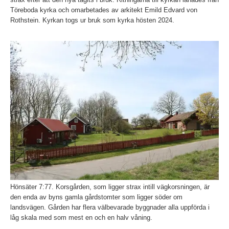
Töreboda kyrka och omarbetades av arkitekt Emild Edvard von
Rothstein. Kyrkan togs ur bruk som kyrka hösten 2024.
Fö
Hönsäter 7:77. Korsgården, som ligger strax intill vägkorsningen, är
den enda av byns gamla gårdstomter som ligger söder om
landsvägen. Gården har flera välbevarade byggnader alla uppförda i
låg skala med som mest en och en halv våning.