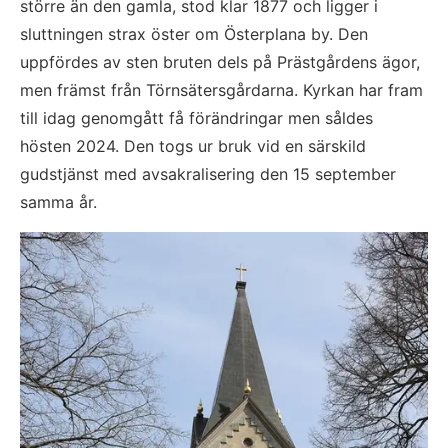
större än den gamla, stod klar 1877 och ligger i 
sluttningen strax öster om Österplana by. Den 
uppfördes av sten bruten dels på Prästgårdens ägor, 
men främst från Törnsätersgårdarna. Kyrkan har fram 
till idag genomgått få förändringar men såldes 
hösten 2024. Den togs ur bruk vid en särskild 
gudstjänst med avsakralisering den 15 september 
samma år.
Fö