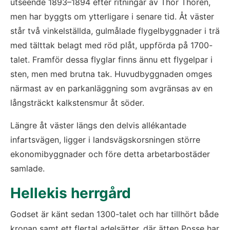
utseende 1893–1894 efter ritningar av Thor Thorén, 
men har byggts om ytterligare i senare tid. Åt väster 
står två vinkelställda, gulmålade flygelbyggnader i trä 
med tälttak belagt med röd plåt, uppförda på 1700-
talet. Framför dessa flyglar finns ännu ett flygelpar i 
sten, men med brutna tak. Huvudbyggnaden omges 
närmast av en parkanläggning som avgränsas av en 
långsträckt kalkstensmur åt söder.
Längre åt väster längs den delvis allékantade 
infartsvägen, ligger i landsvägskorsningen större 
ekonomibyggnader och före detta arbetarbostäder 
samlade.
Hellekis herrgård
Godset är känt sedan 1300-talet och har tillhört både 
kronan samt ett flertal adelsätter, där ätten Posse har 