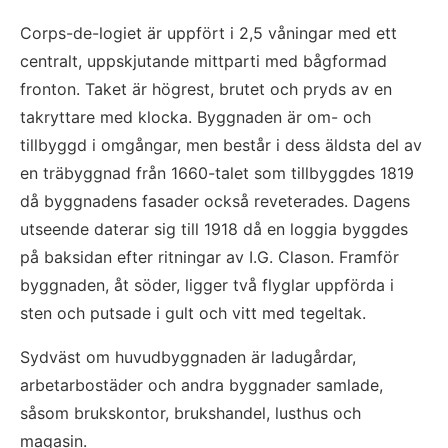
Corps-de-logiet är uppfört i 2,5 våningar med ett 
centralt, uppskjutande mittparti med bågformad 
fronton. Taket är högrest, brutet och pryds av en 
takryttare med klocka. Byggnaden är om- och 
tillbyggd i omgångar, men består i dess äldsta del av 
en träbyggnad från 1660-talet som tillbyggdes 1819 
då byggnadens fasader också reveterades. Dagens 
utseende daterar sig till 1918 då en loggia byggdes 
på baksidan efter ritningar av I.G. Clason. Framför 
byggnaden, åt söder, ligger två flyglar uppförda i 
sten och putsade i gult och vitt med tegeltak.
Sydväst om huvudbyggnaden är ladugårdar, 
arbetarbostäder och andra byggnader samlade, 
såsom brukskontor, brukshandel, lusthus och 
magasin.