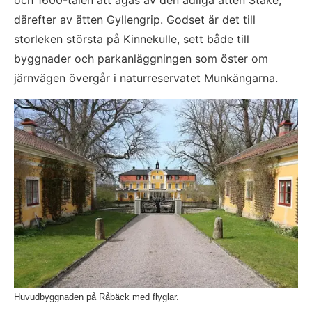
och 1600-talen att ägas av den adliga ätten Stake, 
därefter av ätten Gyllengrip. Godset är det till 
storleken största på Kinnekulle, sett både till 
byggnader och parkanläggningen som öster om 
järnvägen övergår i naturreservatet Munkängarna.
Fö
Huvudbyggnaden på Råbäck med flyglar.