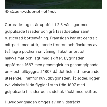
Hönsäters huvudbyggnad med flygel.
Corps-de-logiet är uppfört i 2,5 våningar med 
gulputsade fasader och grå fasaddetaljer samt 
rusticerad bottenvåning. Framsidan har ett centralt 
mittparti med utskjutande fronton och flankeras av 
två lägre pocher i en våning. Taket är brutet, 
halvvalmat och lagt med skiffer. Byggnaden 
uppfördes 1667 men genomgick en genomgripande 
om– och tillbyggnad 1807 då det fick sitt nuvarande 
utseende. Framför huvudbyggnaden, åt söder, ligger 
två vinkelställda flyglar i sten från 1807 med 
gulputsade fasader och sadeltak täckt med skiffer.
Huvudbyggnaden omges av en vidsträckt 