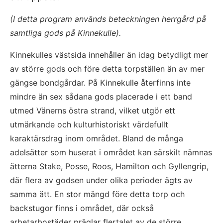
(I detta program används beteckningen herrgård på 
samtliga gods på Kinnekulle).
Kinnekulles västsida innehåller än idag betydligt mer 
av större gods och före detta torpställen än av mer 
gängse bondgårdar. På Kinnekulle återfinns inte 
mindre än sex sådana gods placerade i ett band 
utmed Vänerns östra strand, vilket utgör ett 
utmärkande och kulturhistoriskt värdefullt 
karaktärsdrag inom området. Bland de många 
adelsätter som huserat i området kan särskilt nämnas 
ätterna Stake, Posse, Roos, Hamilton och Gyllengrip, 
där flera av godsen under olika perioder ägts av 
samma ätt. En stor mängd före detta torp och 
backstugor finns i området, där också 
arbetarbostäder präglar flertalet av de större 