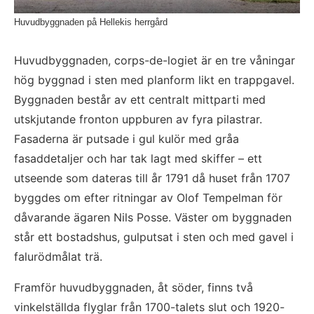
Huvudbyggnaden på Hellekis herrgård
Huvudbyggnaden, corps-de-logiet är en tre våningar 
hög byggnad i sten med planform likt en trappgavel. 
Byggnaden består av ett centralt mittparti med 
utskjutande fronton uppburen av fyra pilastrar. 
Fasaderna är putsade i gul kulör med gråa 
fasaddetaljer och har tak lagt med skiffer – ett 
utseende som dateras till år 1791 då huset från 1707 
byggdes om efter ritningar av Olof Tempelman för 
dåvarande ägaren Nils Posse. Väster om byggnaden 
står ett bostadshus, gulputsat i sten och med gavel i 
falurödmålat trä.
Framför huvudbyggnaden, åt söder, finns två 
vinkelställda flyglar från 1700-talets slut och 1920-