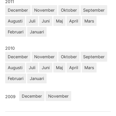
År:
2011
December
November
Oktober
September
Augusti
Juli
Juni
Maj
April
Mars
Februari
Januari
År:
2010
December
November
Oktober
September
Augusti
Juli
Juni
Maj
April
Mars
Februari
Januari
År:
December
November
2009