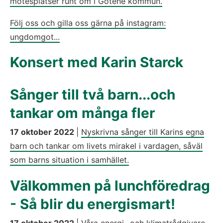
mötesplatser runt om i Götene kommun.
Följ oss och gilla oss gärna på instagram:
ungdomgot...
Konsert med Karin Starck
Sånger till två barn...och
tankar om många fler
17 oktober 2022
|
Nyskrivna sånger till Karins egna
barn och tankar om livets mirakel i vardagen, såväl
som barns situation i samhället.
Välkommen på lunchföredrag
- Så blir du energismart!
17 oktober 2022
|
Våra energi- och klimatrådgivare