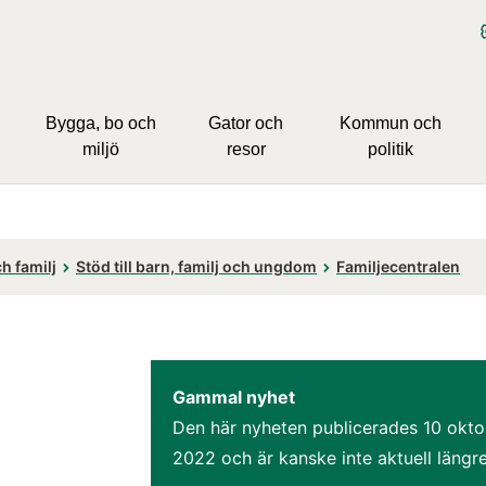
Bygga, bo och
Gator och
Kommun och
miljö
resor
politik
h familj
Stöd till barn, familj och ungdom
Familjecentralen
Gammal nyhet
Den här nyheten publicerades 
10 okto
2022
 och är kanske inte aktuell längre