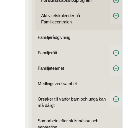
Föräldraskapsstödprogram
Aktivitetskalender på
Familjecentralen
Familjerådgivning
Familjerätt
Familjeteamet
Medlings­verksamhet
Orsaker till varför barn och unga kan
må dåligt
Samarbete efter skilsmässa och
separation