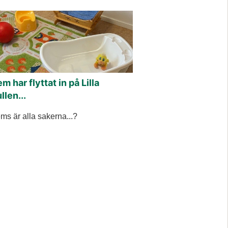
m har flyttat in på Lilla
llen...
ms är alla sakerna...?