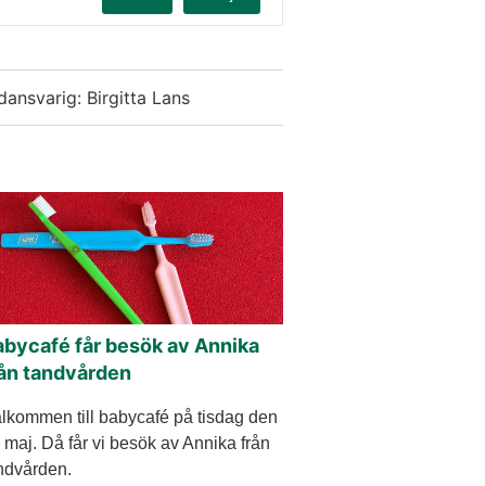
dansvarig: Birgitta Lans
abycafé får besök av Annika
rån tandvården
lkommen till babycafé på tisdag den
 maj. Då får vi besök av Annika från
ndvården.