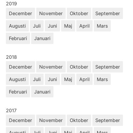
År:
2019
December
November
Oktober
September
Augusti
Juli
Juni
Maj
April
Mars
Februari
Januari
År:
2018
December
November
Oktober
September
Augusti
Juli
Juni
Maj
April
Mars
Februari
Januari
År:
2017
December
November
Oktober
September
Augusti
Juli
Juni
Maj
April
Mars