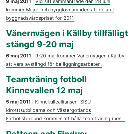
9 maj 2011
|
Vid sitt sammanträde den 28 juni
kommer Miljö- och bygglovnämnden att dela ut
byggnadsvårdspriset för 2011.
Vänernvägen i Källby tillfälligt
stängd 9-20 maj
6 maj 2011
|
9-20 maj kommer Vänernvägen i Källby
att vara avstängd för beläggningsarbeten.
Teamträning fotboll
Kinnevallen 12 maj
5 maj 2011
|
Kinnekullealliansen, SISU
Idrotttsutbildarna och Västergötlands
Fotbollsförbund kommer att hålla teamträning men...
Pettson och Findus: