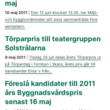
maj
10 maj 2011
|
Den 12 juni klockan 13.30, har Miljö-
och bygglovnämnden sitt sista sammanträde före
semestern.
Tôrparpris till teatergruppen
Solstrålarna
9 maj 2011
|
Tisdag 26 juli delas årets Tôrparpris ut
på Tôrpardag i Fornbyn i Skara, årets pris går till
dansbandet Elisa´s från...
Föreslå kandidater till 2011
års Byggnadsvårdspris
senast 16 maj