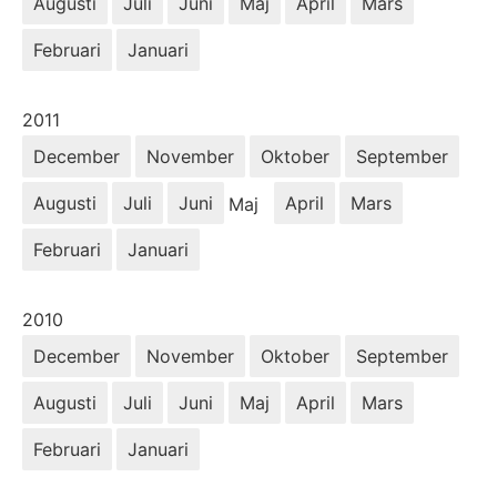
Augusti
Juli
Juni
Maj
April
Mars
Februari
Januari
År:
2011
December
November
Oktober
September
Augusti
Juli
Juni
April
Mars
Maj
Februari
Januari
År:
2010
December
November
Oktober
September
Augusti
Juli
Juni
Maj
April
Mars
Februari
Januari