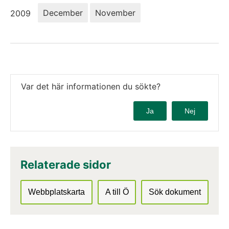
År:
December
November
2009
Var det här informationen du sökte?
Ja
Nej
Relaterade sidor
Webbplatskarta
A till Ö
Sök dokument