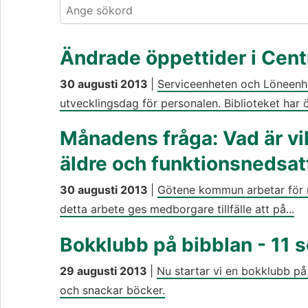
Sök. Sökförslagen presenteras under sökrutan
Ändrade öppettider i Cen
30 augusti 2013
|
Serviceenheten och Löneenh
utvecklingsdag för personalen. Biblioteket har ö
Månadens fråga: Vad är vik
äldre och funktionsnedsa
30 augusti 2013
|
Götene kommun arbetar för n
detta arbete ges medborgare tillfälle att på...
Bokklubb på bibblan - 11
29 augusti 2013
|
Nu startar vi en bokklubb på 
och snackar böcker.