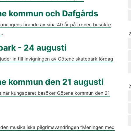
ne kommun och Dafgårds
Konungens firande av sina 40 år på tronen besökte
..
Å
park - 24 augusti
uder in till invigningen av Götene skatepark lördag
ne kommun den 21 augusti
Å
rds när kungaparet besöker Götene kommun den 21
v den musikaliska pilgrimsvandringen ”Meningen med