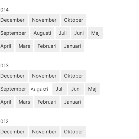
r:
2014
December
November
Oktober
September
Augusti
Juli
Juni
Maj
April
Mars
Februari
Januari
r:
2013
December
November
Oktober
September
Juli
Juni
Maj
Augusti
April
Mars
Februari
Januari
r:
2012
December
November
Oktober