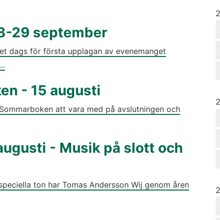
Å
28-29 september
det dags för första upplagan av evenemanget
..
en - 15 augusti
Å
 Sommarboken att vara med på avslutningen och
gusti - Musik på slott och
 speciella ton har Tomas Andersson Wij genom åren
Å
2