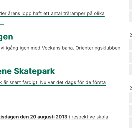
r årens lopp haft ett antal träramper på olika
..
igen
Å
 vi igång igen med Veckans bana. Orienteringsklubben
ene Skatepark
är snart färdigt. Nu var det dags för de första
Å
tisdagen den 20 augusti 2013
i respektive skola