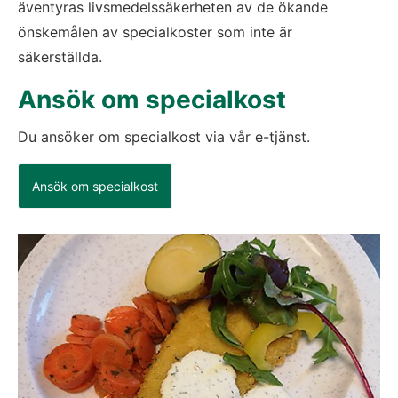
äventyras livsmedelssäkerheten av de ökande 
önskemålen av specialkoster som inte är 
säkerställda.
Ansök om specialkost
Du ansöker om specialkost via vår e-tjänst.
(länk till annan webbplats)
Ansök om specialkost
Fö