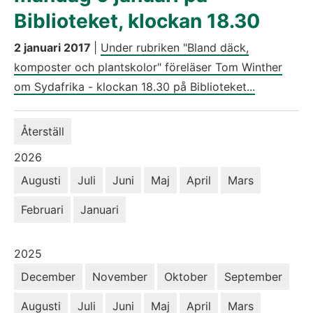
Biblioteket, klockan 18.30
2 januari 2017
|
Under rubriken "Bland däck,
komposter och plantskolor" föreläser Tom Winther
om Sydafrika - klockan 18.30 på Biblioteket...
Återställ
År:
2026
Augusti
Juli
Juni
Maj
April
Mars
Februari
Januari
År:
2025
December
November
Oktober
September
Augusti
Juli
Juni
Maj
April
Mars