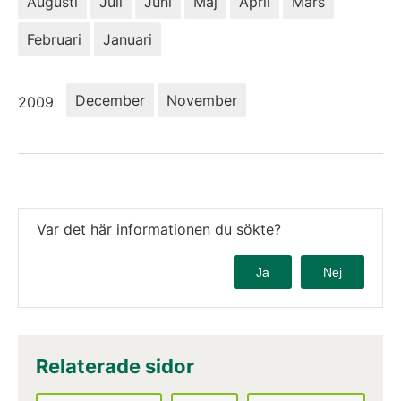
Augusti
Juli
Juni
Maj
April
Mars
Februari
Januari
År:
December
November
2009
Var det här informationen du sökte?
Ja
Nej
Relaterade sidor