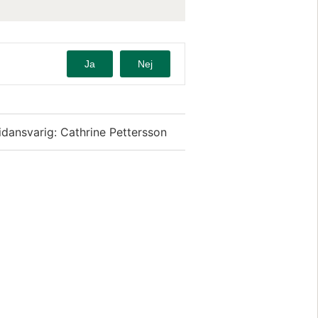
Ja
Nej
idansvarig: Cathrine Pettersson