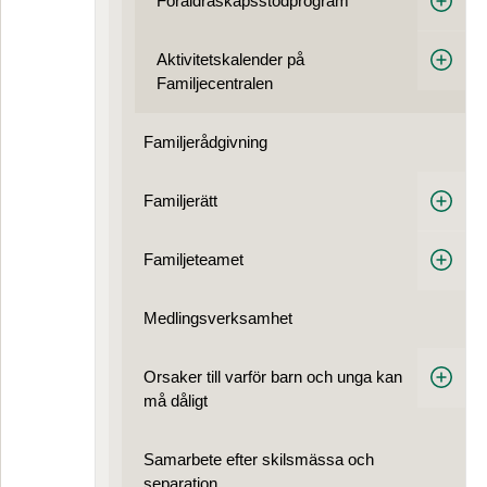
Föräldraskapsstödprogram
Aktivitetskalender på
Familjecentralen
Familjerådgivning
Familjerätt
Familjeteamet
Medlings­verksamhet
Orsaker till varför barn och unga kan
må dåligt
Samarbete efter skilsmässa och
separation