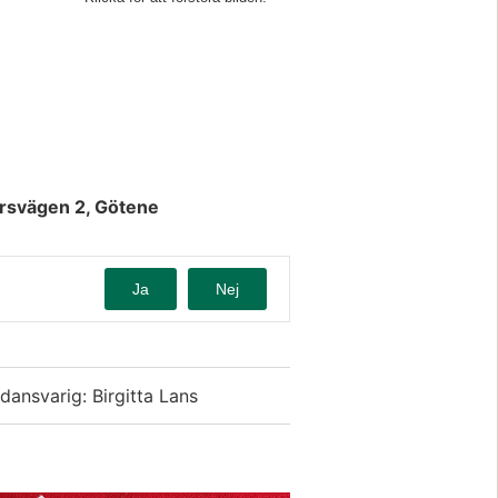
rsvägen 2, Götene 
Ja
Nej
idansvarig: Birgitta Lans