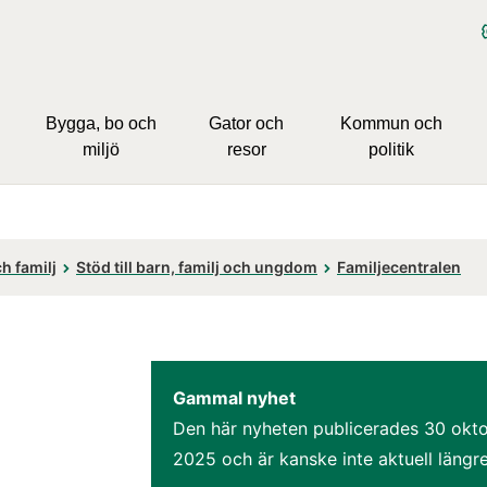
Bygga, bo och
Gator och
Kommun och
miljö
resor
politik
h familj
Stöd till barn, familj och ungdom
Familjecentralen
Gammal nyhet
Den här nyheten publicerades 
30 okto
2025
 och är kanske inte aktuell längre