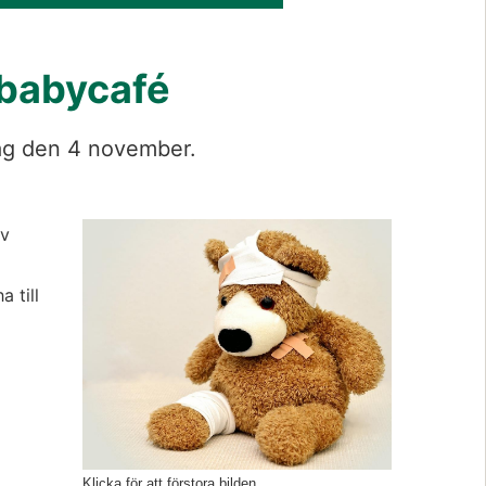
 babycafé
ag den 4 november. 
Förstora bil
v 
till 
Klicka för att förstora bilden.