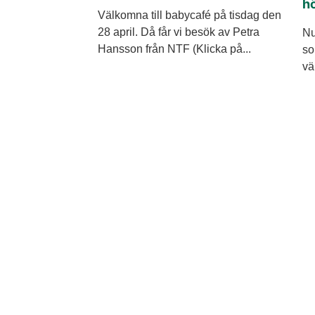
h
Välkomna till babycafé på tisdag den
28 april. Då får vi besök av Petra
Nu
Hansson från NTF (Klicka på...
so
vä