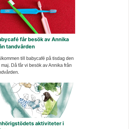
abycafé får besök av Annika
rån tandvården
lkommen till babycafé på tisdag den
 maj. Då får vi besök av Annika från
ndvården.
hörigstödets aktiviteter i