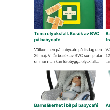
Tema olycksfall. Besök av BVC
B
på babycafé
f
Välkommen på babycafé på tisdag den
Vä
26 maj. Vi får besök av BVC som pratar
12
om hur man kan förebygga olyckfall...
ta
Barnsäkerhet i bil på babycafé
An