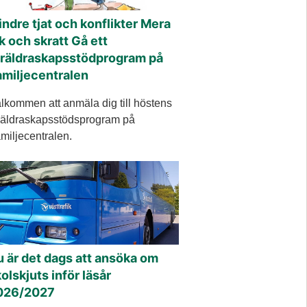
ndre tjat och konflikter Mera
k och skratt Gå ett
öräldraskapsstödprogram på
amiljecentralen
lkommen att anmäla dig till höstens
räldraskapsstödsprogram på
miljecentralen.
 är det dags att ansöka om
olskjuts inför läsår
026/2027