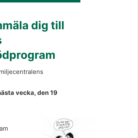
äla dig till 
 
tödprogram
iljecentralens 
ästa vecka, den 19 
Förstora bil
am 