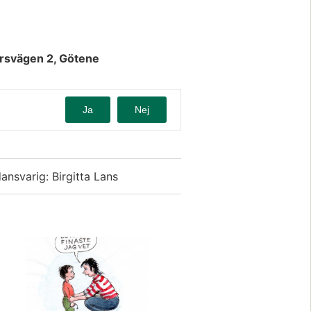
rsvägen 2, Götene 
Ja
Nej
dansvarig: Birgitta Lans