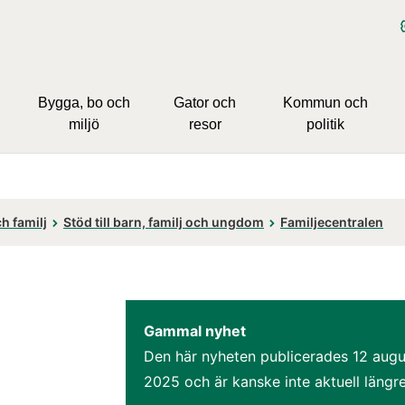
Bygga, bo och
Gator och
Kommun och
miljö
resor
politik
h familj
Stöd till barn, familj och ungdom
Familjecentralen
Gammal nyhet
Den här nyheten publicerades 
12 augus
2025
 och är kanske inte aktuell längre