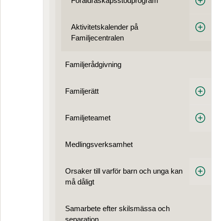
Föräldraskapsstödprogram
Aktivitetskalender på
Familjecentralen
Familjerådgivning
Familjerätt
Familjeteamet
Medlings­verksamhet
Orsaker till varför barn och unga kan
må dåligt
Samarbete efter skilsmässa och
separation