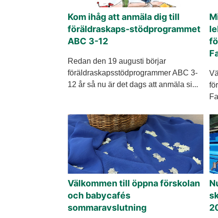
Kom ihåg att anmäla dig till
Mi
föräldraskaps-stödprogrammet
le
ABC 3-12
f
F
Redan den 19 augusti börjar
föräldraskapsstödprogrammer ABC 3-
Vä
12 år så nu är det dags att anmäla si...
fö
Fa
Välkommen till öppna förskolan
Nu
och babycafés
sk
sommaravslutning
2