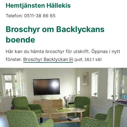
Hemtjänsten Hällekis
Telefon: 0511-38 66 65
Broschyr om Backlyckans 
boende
Här kan du hämta broschyr för utskrift. Öppnas i nytt 
pdf, 382.1 kB.
fönster. 
Broschyr Backlyckan
 (pdf, 382.1 kB)