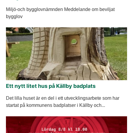
Miljö-och bygglovnämnden Meddelande om beviljat
bygglov
Ett nytt litet hus på Källby badplats
Det lilla huset är en del i ett utvecklingsarbete som har
startat på kommunens badplatser i Källby och...