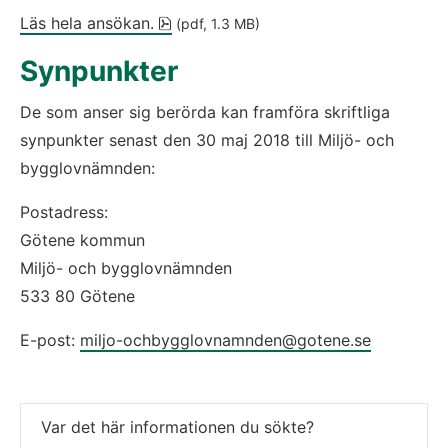
pdf, 1.3 MB.
Läs hela ansökan.
 (pdf, 1.3 MB)
Synpunkter
De som anser sig berörda kan framföra skriftliga 
synpunkter senast den 30 maj 2018 till Miljö- och 
bygglovnämnden:
Postadress: 
Götene kommun
Miljö- och bygglovnämnden
533 80 Götene
E-post: 
miljo-ochbygglovnamnden@gotene.se
Var det här informationen du sökte?