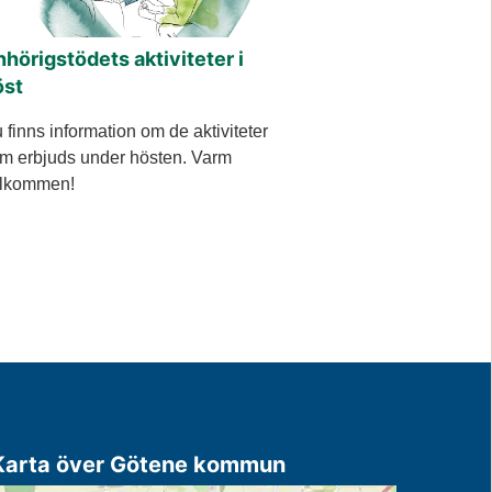
hörigstödets aktiviteter i
öst
 finns information om de aktiviteter
m erbjuds under hösten. Varm
lkommen!
Karta över Götene kommun