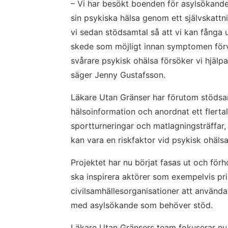
– Vi har besökt boenden för asylsökande
sin psykiska hälsa genom ett självskattn
vi sedan stödsamtal så att vi kan fånga up
skede som möjligt innan symptomen förv
svårare psykisk ohälsa försöker vi hjälpa 
säger Jenny Gustafsson.
Läkare Utan Gränser har förutom stödsam
hälsoinformation och anordnat ett flertal
sportturneringar och matlagningsträffar, 
kan vara en riskfaktor vid psykisk ohälsa
Projektet har nu börjat fasas ut och förh
ska inspirera aktörer som exempelvis p
civilsamhällesorganisationer att använda
med asylsökande som behöver stöd.
Läkare Utan Gränsers team fokuserar nu 