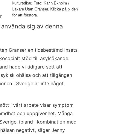
kulturtolkar. Foto: Karin Ekholm /
Läkare Utan Gränser. Klicka på bilden
 
för att förstora.
tt använda sig av denna 
tan Gränser en tidsbestämd insats 
socialt stöd till asylsökande. 
nd hade vi tidigare sett att 
psykisk ohälsa och att tillgången 
tionen i Sverige är inte något 
mött i vårt arbete visar symptom 
tämdhet och uppgivenhet. Många 
 Sverige, ibland i kombination med 
hälsan negativt, säger Jenny 