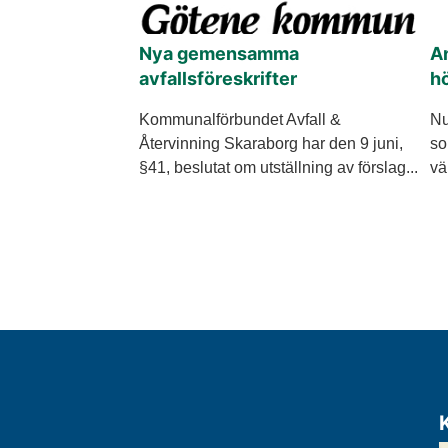
Nya gemensamma
An
avfallsföreskrifter
h
Kommunalförbundet Avfall &
Nu
Återvinning Skaraborg har den 9 juni,
so
§41, beslutat om utställning av förslag...
vä