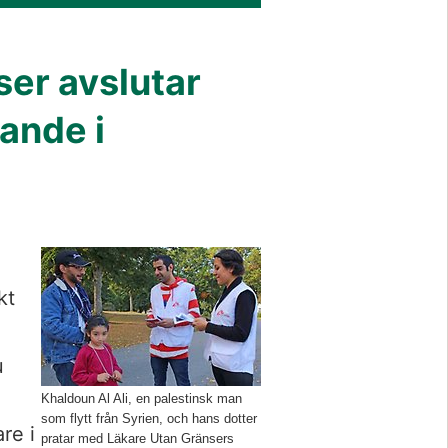
er avslutar 
ande i 
Förstora bilden
 
t 
 
Khaldoun Al Ali, en palestinsk man
som flytt från Syrien, och hans dotter
e i 
pratar med Läkare Utan Gränsers