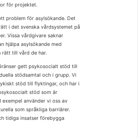
r för projektet.
 ett problem för asylsökande. Det 
rätt i det svenska vårdsystemet på 
er. Vissa vårdgivare saknar 
n hjälpa asylsökande med 
rätt till vård de har.
änser gett psykosocialt stöd till 
uella stödsamtal och i grupp. Vi 
skt stöd till flyktingar, och har i 
psykosocialt stöd som är 
l exempel använder vi oss av 
urella som språkliga barriärer. 
h tidiga insatser förebygga 