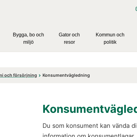
Bygga, bo och
Gator och
Kommun och
miljö
resor
politik
i och försörjning
Konsument­vägledning
Konsumentvägle
Du som konsument kan vända dig t
information om konsumentlagar, ä