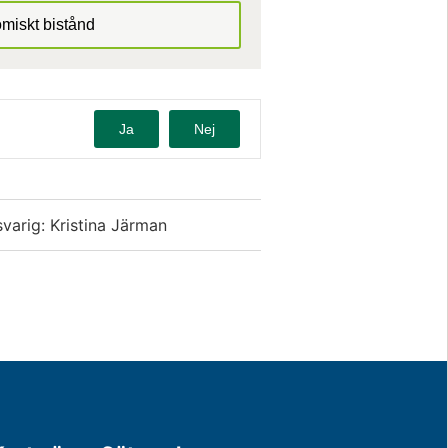
omiskt bistånd
Ja
Nej
varig: Kristina Järman