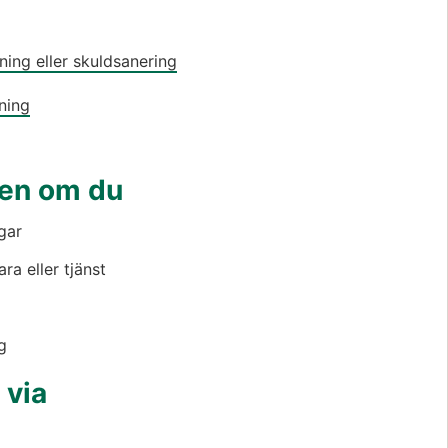
ing eller skuldsanering
ning
en om du
gar
ra eller tjänst
g
via 