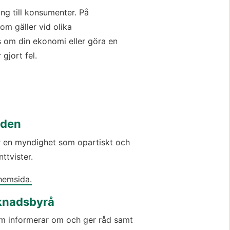
g till konsumenter. På 
m gäller vid olika 
om din ekonomi eller göra en 
gjort fel.
nden
 en myndighet som opartiskt och 
ttvister.
hemsida.
knadsbyrå
m informerar om och ger råd samt 