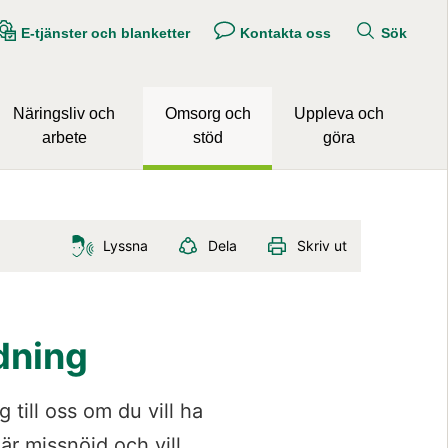
E-tjänster och blanketter
Kontakta oss
Sök
Näringsliv och
Omsorg och
Uppleva och
arbete
stöd
göra
Lyssna
Dela
Skriv ut
dning
ill oss om du vill ha 
r missnöjd och vill 