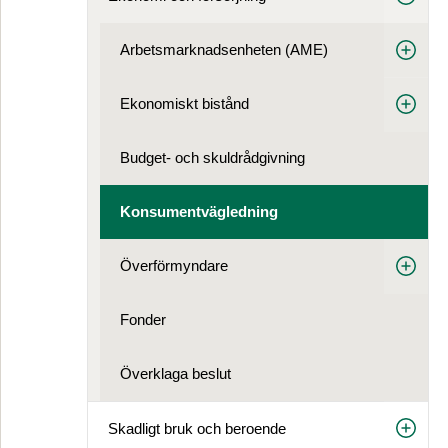
Arbets­marknads­enheten (AME)
Ekonomiskt bistånd
Budget- och skuldrådgivning
Konsument­vägledning
Överförmyndare
Fonder
Överklaga beslut
Skadligt bruk och beroende