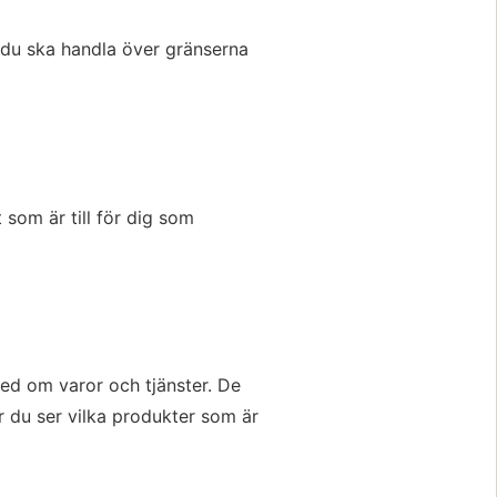
du ska handla över gränserna 
l annan webbplats, öppnas i nytt fönster.
som är till för dig som 
ed om varor och tjänster. De 
 du ser vilka produkter som är 