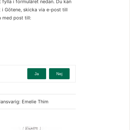
ylla i formuläret nedan. Du kan 
också lämna dem på medborgarkontoret i Götene, skicka via e-post till 
a med post till:
Ja
Nej
dansvarig: Emelie Thim