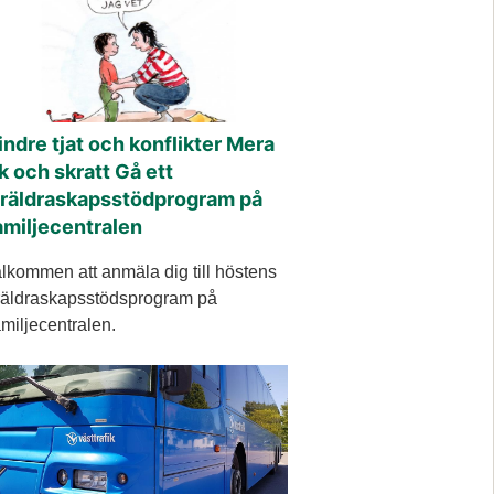
ndre tjat och konflikter Mera
k och skratt Gå ett
öräldraskapsstödprogram på
amiljecentralen
lkommen att anmäla dig till höstens
räldraskapsstödsprogram på
miljecentralen.