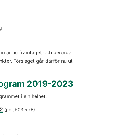
g
gram är nu framtaget och berörda 
kter. Förslaget går därför nu ut 
program 2019-2023
ogrammet i sin helhet.
pdf, 503.5 kB.
 (pdf, 503.5 kB)