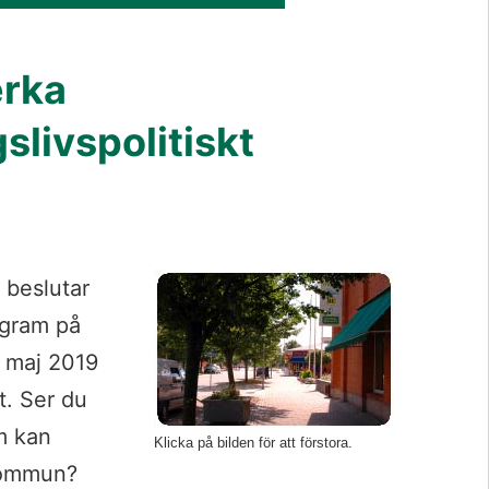
rka 
ivspolitiskt 
beslutar 
ogram på 
 maj 2019 
. Ser du 
m kan 
Klicka på bilden för att förstora.
 kommun?