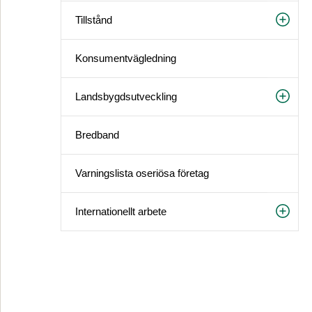
Tillstånd
Konsument­vägledning
Landsbygds­utveckling
Bredband
Varningslista oseriösa företag
Internationellt arbete