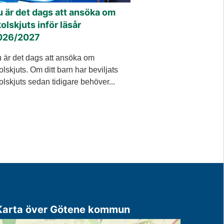
 är det dags att ansöka om
olskjuts inför läsår
026/2027
 är det dags att ansöka om
olskjuts. Om ditt barn har beviljats
olskjuts sedan tidigare behöver...
Karta över Götene kommun