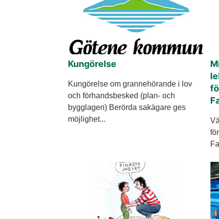
Kungörelse
Mi
le
Kungörelse om grannehörande i lov
f
och förhandsbesked (plan- och
F
bygglagen) Berörda sakägare ges
möjlighet...
Vä
fö
Fa