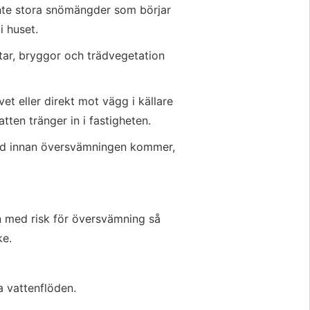
inte stora snömängder som börjar 
i huset.
ar, bryggor och trädvegetation 
et eller direkt mot vägg i källare 
tten tränger in i fastigheten.
id innan översvämningen kommer, 
n med risk för översvämning så 
ke.
 vattenflöden.