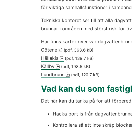
för viktiga samhällsfunktioner i samban
Tekniska kontoret ser till att alla dagvat
brunnar i områden med störst risk för ö
Här finns kartor över var dagvattenbrun
pdf, 363.6 kB, öppnas i nytt fön
Götene
 (pdf, 363.6 kB)
pdf, 139.7 kB, öppnas i nytt fön
Hällekis
 (pdf, 139.7 kB)
pdf, 198.5 kB, öppnas i nytt föns
Källby
 (pdf, 198.5 kB)
pdf, 120.7 kB, öppnas i nytt 
Lundbrunn
 (pdf, 120.7 kB)
Vad kan du som fastig
Det här kan du tänka på för att förbered
Hacka bort is från dagvattenbrunnar
Kontrollera så att inte skräp block