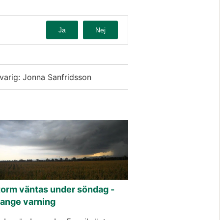
Ja
Nej
varig: Jonna Sanfridsson
torm väntas under söndag -
range varning