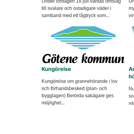
Under lördagen 18 juli väntas omslag
Un
till svalare och ostadigare väder i
my
samband med ett lågtryck som...
vi
Kungörelse
An
h
Kungörelse om grannehörande i lov
och förhandsbesked (plan- och
Nu
bygglagen) Berörda sakägare ges
so
möjlighet...
vä