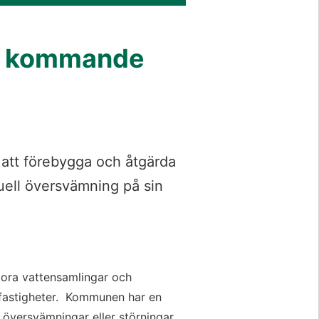
ör kommande
r att förebygga och åtgärda
uell översvämning på sin
ra vattensamlingar och 
stigheter.  Kommunen har en 
översvämningar eller störningar 