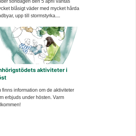
der söndagen den 5 april väntas
cket blåsigt väder med mycket hårda
ndbyar, upp till stormstyrka....
hörigstödets aktiviteter i
öst
 finns information om de aktiviteter
m erbjuds under hösten. Varm
lkommen!