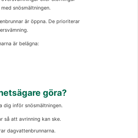
d med snösmältningen.
tenbrunnar är öppna. De prioriterar 
versvämning.
narna är belägna:
ster.
ster.
ter.
fönster.
hetsägare göra?
a dig inför snösmältningen.
 så att avrinning kan ske.
erar dagvattenbrunnarna.