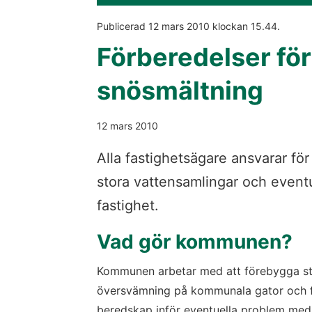
Publicerad 
12 mars 2010
 klockan 
15.44
.
Förberedelser f
snösmältning
12 mars 2010
Alla fastighetsägare ansvarar fö
stora vattensamlingar och event
fastighet.
Vad gör kommunen?
Kommunen arbetar med att förebygga sto
översvämning på kommunala gator och fa
beredskap inför eventuella problem med 