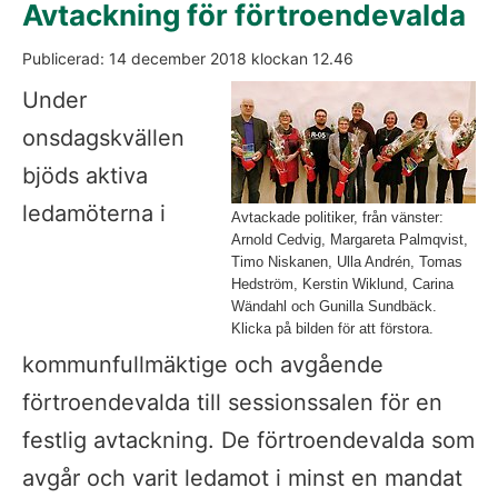
Avtackning för förtroendevalda
Publicerad: 
14 december 2018
 klockan 
12.46
Fö
Under 
onsdagskvällen 
bjöds aktiva 
ledamöterna i 
Avtackade politiker, från vänster:
Arnold Cedvig, Margareta Palmqvist,
Timo Niskanen, Ulla Andrén, Tomas
Hedström, Kerstin Wiklund, Carina
Wändahl och Gunilla Sundbäck.
Klicka på bilden för att förstora.
kommunfullmäktige och avgående 
förtroendevalda till sessionssalen för en 
festlig avtackning. De förtroendevalda som 
avgår och varit ledamot i minst en mandat 