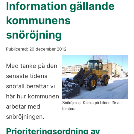
Information gällande
kommunens
snöröjning
Publicerad: 20 december 2012
Fö
Med tanke på den
senaste tidens
snöfall berättar vi
här hur kommunen
Snöröjning. Klicka på bilden för att
arbetar med
förstora.
snöröjningen.
Prioriteringsordning av