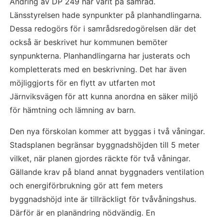
Ändring av DP 249 har varit på samråd. 
Länsstyrelsen hade synpunkter på planhandlingarna. 
Dessa redogörs för i samrådsredogörelsen där det 
också är beskrivet hur kommunen bemöter 
synpunkterna. Planhandlingarna har justerats och 
kompletterats med en beskrivning. Det har även 
möjliggjorts för en flytt av utfarten mot 
Järnviksvägen för att kunna anordna en säker miljö 
för hämtning och lämning av barn.
Den nya förskolan kommer att byggas i två våningar. 
Stadsplanen begränsar byggnadshöjden till 5 meter 
vilket, när planen gjordes räckte för två våningar. 
Gällande krav på bland annat byggnaders ventilation 
och energiförbrukning gör att fem meters 
byggnadshöjd inte är tillräckligt för tvåvåningshus. 
Därför är en planändring nödvändig. En 