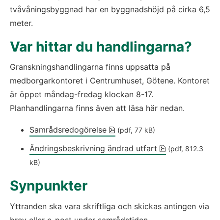
tvåvåningsbyggnad har en byggnadshöjd på cirka 6,5 
meter.
Var hittar du handlingarna?
Granskningshandlingarna finns uppsatta på 
medborgarkontoret i Centrumhuset, Götene. Kontoret 
är öppet måndag-fredag klockan 8-17. 
Planhandlingarna finns även att läsa här nedan.
pdf, 77 kB, öppnas i nytt fön
Samrådsredogörelse
 (pdf, 77 kB)
pdf, 812.3 kB, 
Ändringsbeskrivning ändrad utfart
 (pdf, 812.3 
kB)
Synpunkter
Yttranden ska vara skriftliga och skickas antingen via 
brev eller e-post under samrådstiden. 