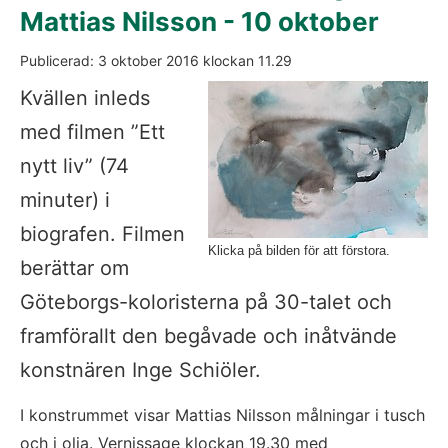
Mattias Nilsson - 10 oktober
Publicerad: 
3 oktober 2016
 klockan 
11.29
Fö
Kvällen inleds 
med filmen ”Ett 
nytt liv” (74 
minuter) i 
biografen. Filmen 
Klicka på bilden för att förstora.
berättar om 
Göteborgs-koloristerna på 30-talet och 
framförallt den begåvade och inåtvände 
konstnären Inge Schiöler.
I konstrummet visar Mattias Nilsson målningar i tusch 
och i olja. Vernissage klockan 19.30 med 