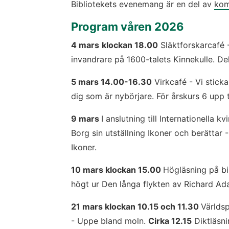
Bibliotekets evenemang är en del av 
kom
Program våren 2026
4 mars
klockan 18.00
 Släktforskarcafé 
invandrare på 1600-talets Kinnekulle. De
5 mars 14.00-16.30
 Virkcafé - Vi stick
dig som är nybörjare. För årskurs 6 upp t
9 mars 
I anslutning till Internationella 
Borg sin utställning Ikoner och berättar -
Ikoner.
10 mars klockan 15.00 
Högläsning på bib
högt ur Den långa flykten av Richard Ad
21 mars klockan 10.15 och 11.30 
Världsp
- Uppe bland moln. 
Cirka 12.15
 Diktläsn