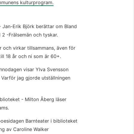
munens kulturprogram.
- Jan-Erik Björk berättar om Bland 
l 2 -Frälsemän och tyskar.
ar och virkar tillsammans, även för 
ill 18 år och ni som är 60+.
kvinnodagen visar Ylva Svensson 
 Varför jag gjorde utställningen 
lioteket - Milton Åberg läser 
ams.
oesidagen Barnteater i biblioteket 
ing av Caroline Walker