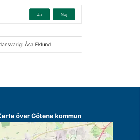
Ja
Nej
dansvarig: Åsa Eklund
Karta över Götene kommun