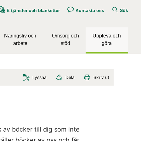
E-tjänster och blanketter
Kontakta oss
Sök
Näringsliv och
Omsorg och
Uppleva och
arbete
stöd
göra
Lyssna
Dela
Skriv ut
av böcker till dig som inte 
täller böcker av oss och får 