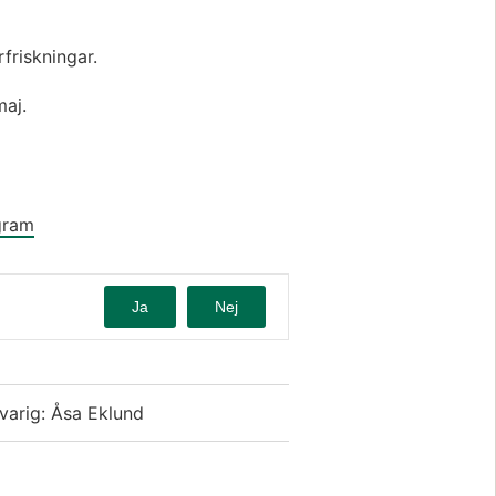
friskningar.
maj.
gram
Ja
Nej
varig: Åsa Eklund