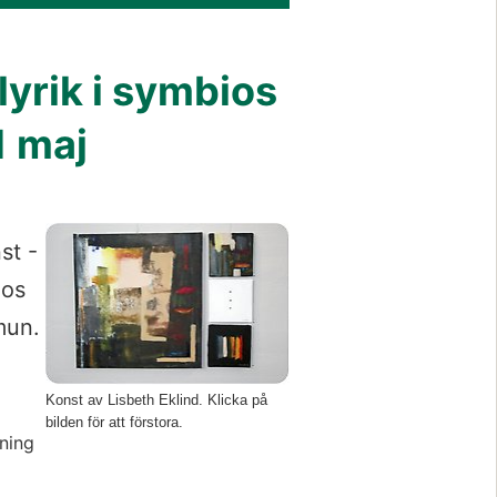
lyrik i symbios
1 maj
Förstora bilden
st -
ios
mun.
Konst av Lisbeth Eklind. Klicka på
bilden för att förstora.
sning