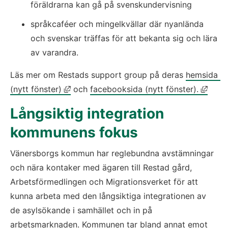
föräldrarna kan gå på svenskundervisning
språkcaféer och mingelkvällar där nyanlända 
och svenskar träffas för att bekanta sig och lära 
av varandra. 
Läs mer om Restads support group på deras 
hemsida 
Länk till annan webbplats, öppnas i nytt 
Länk 
(nytt fönster)
 och 
facebooksida (nytt fönster).
​Långsiktig integration 
kommunens fokus
Vänersborgs kommun har reglebundna avstämningar 
och nära kontaker med ägaren till Restad gård, 
Arbetsförmedlingen och Migrationsverket för att 
kunna arbeta med den långsiktiga integrationen av 
de asylsökande i samhället och in på 
arbetsmarknaden. Kommunen tar bland annat emot 