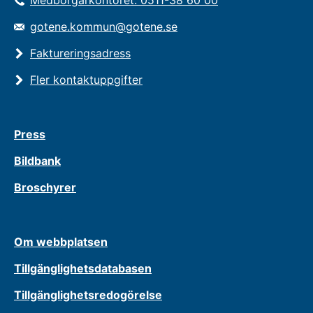
Medborgarkontoret: 0511-38 60 00
gotene.kommun@gotene.se
Faktureringsadress
Fler kontaktuppgifter
Press
Bildbank
Broschyrer
Om webbplatsen
Tillgänglighetsdatabasen
Tillgänglighetsredogörelse