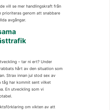
e vill se mer handlingskraft från 
n prioriteras genom att snabbare 
ällda avgångar.
ama 
ästtrafik
veckling – tar ni ert? Under 
rabbats hårt av den situation som 
n. Strax innan jul stod sex av 
a tåg har kommit sent vilket 
a. En utveckling som vi 
ptabel.
tsförklaring om vikten av att 