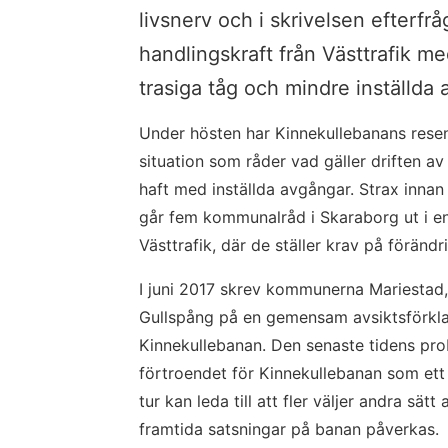
livsnerv och i skrivelsen efterf
handlingskraft från Västtrafik me
trasiga tåg och mindre inställda 
Under hösten har Kinnekullebanans resen
situation som råder vad gäller driften a
haft med inställda avgångar. Strax innan j
går fem kommunalråd i Skaraborg ut i en 
Västtrafik, där de ställer krav på förändr
I juni 2017 skrev kommunerna Mariestad,
Gullspång på en gemensam avsiktsförklar
Kinnekullebanan. Den senaste tidens pro
förtroendet för Kinnekullebanan som ett til
tur kan leda till att fler väljer andra sätt
framtida satsningar på banan påverkas.