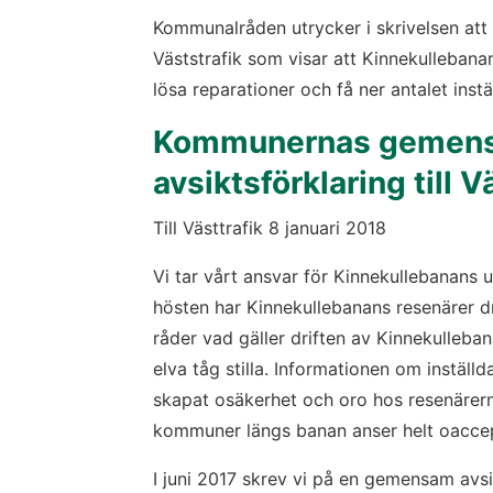
Kommunalråden utrycker i skrivelsen att d
Väststrafik som visar att Kinnekullebana
lösa reparationer och få ner antalet inst
Kommunernas gemens
avsiktsförklaring till V
Till Västtrafik 8 januari 2018
Vi tar vårt ansvar för Kinnekullebanans ut
hösten har Kinnekullebanans resenärer d
råder vad gäller driften av Kinnekullebana
elva tåg stilla. Informationen om inställd
skapat osäkerhet och oro hos resenärern
kommuner längs banan anser helt oacce
I juni 2017 skrev vi på en gemensam avsik