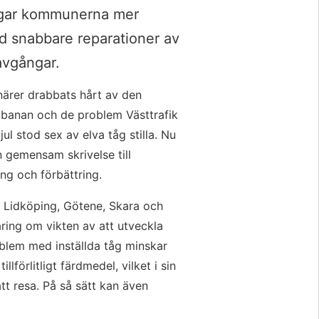
rågar kommunerna mer 
d snabbare reparationer av 
avgångar.
ärer drabbats hårt av den 
v banan och de problem Västtrafik 
ul stod sex av elva tåg stilla. Nu 
gemensam skrivelse till 
ing och förbättring.
 Lidköping, Götene, Skara och 
ing om vikten av att utveckla 
blem med inställda tåg minskar 
lförlitligt färdmedel, vilket i sin 
 att resa. På så sätt kan även 