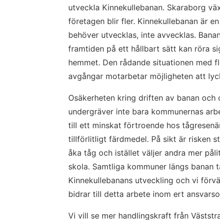
utveckla Kinnekullebanan. Skaraborg väx
företagen blir fler. Kinnekullebanan är e
behöver utvecklas, inte avvecklas. Banan
framtiden på ett hållbart sätt kan röra si
hemmet. Den rådande situationen med fler
avgångar motarbetar möjligheten att ly
Osäkerheten kring driften av banan och o
undergräver inte bara kommunernas arbet
till ett minskat förtroende hos tågresenä
tillförlitligt färdmedel. På sikt är risken 
åka tåg och istället väljer andra mer pålitl
skola. Samtliga kommuner längs banan tar
Kinnekullebanans utveckling och vi förvän
bidrar till detta arbete inom ert ansvars
Vi vill se mer handlingskraft från Väststra