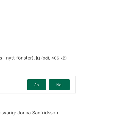
pdf, 406 kB, öppnas i nytt fönster.
 i nytt fönster).
 (pdf, 406 kB)
Ja
Nej
nsvarig: Jonna Sanfridsson