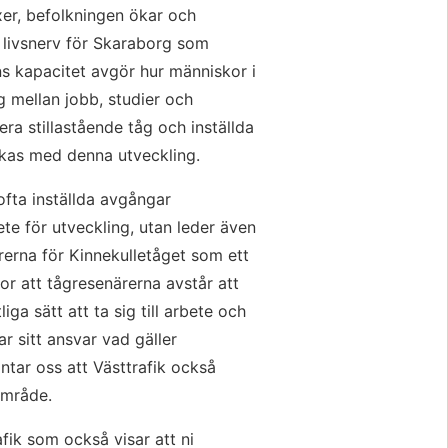
er, befolkningen ökar och 
n livsnerv för Skaraborg som 
s kapacitet avgör hur människor i 
g mellan jobb, studier och 
a stillastående tåg och inställda 
ckas med denna utveckling.
fta inställda avgångar 
e för utveckling, utan leder även 
rerna för Kinnekulletåget som ett 
stor att tågresenärerna avstår att 
iga sätt att ta sig till arbete och 
 sitt ansvar vad gäller 
tar oss att Västtrafik också 
område.
fik som också visar att ni 