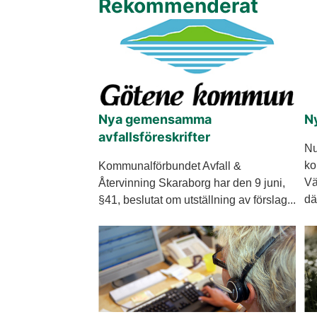
Rekommenderat
Nya gemensamma
Ny
avfallsföreskrifter
Nu
ko
Kommunalförbundet Avfall &
Vä
Återvinning Skaraborg har den 9 juni,
dä
§41, beslutat om utställning av förslag...