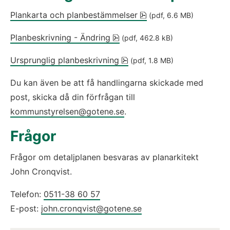
pdf, 6.6 MB.
Plankarta och planbestämmelser
 (pdf, 6.6 MB)
pdf, 462.8 kB.
Planbeskrivning - Ändring
 (pdf, 462.8 kB)
pdf, 1.8 MB.
Ursprunglig planbeskrivning
 (pdf, 1.8 MB)
Du kan även be att få handlingarna skickade med 
post, skicka då din förfrågan till 
kommunstyrelsen@gotene.se
.
Frågor
Frågor om detaljplanen besvaras av planarkitekt 
John Cronqvist.
Telefon: 
0511-38 60 57
E-post: 
john.cronqvist@gotene.se