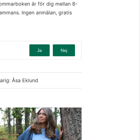
mmarboken är för dig mellan 8-
llsammans. Ingen anmälan, gratis 
Ja
Nej
arig: Åsa Eklund