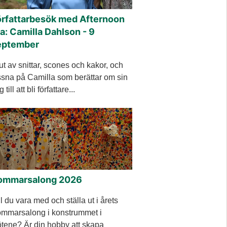
örfattarbesök med Afternoon
a: Camilla Dahlson - 9
eptember
ut av snittar, scones och kakor, och
ssna på Camilla som berättar om sin
 till att bli författare...
ommarsalong 2026
ll du vara med och ställa ut i årets
mmarsalong i konstrummet i
tene? Är din hobby att skapa