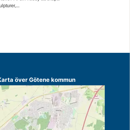
ulpturer,...
Karta över Götene kommun