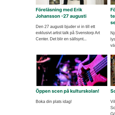
Föreläsning med Erik
F
Johansson -27 augusti
te
s
Den 27 augusti bjuder vi in till ett
exklusivt artist talk på Svenstorp Art
Nj
Center. Det blir en sällsynt...
ly
väg
Öppen scen på kulturskolan!
S
Boka din plats idag!
Vi
So
Gö