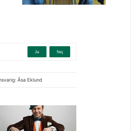
Ja
Nej
nsvarig: Åsa Eklund