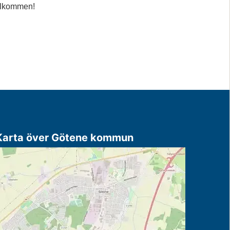
lkommen!
Karta över Götene kommun