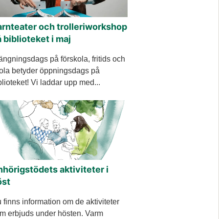
rnteater och trolleriworkshop
 biblioteket i maj
ängningsdags på förskola, fritids och
ola betyder öppningsdags på
blioteket! Vi laddar upp med...
hörigstödets aktiviteter i
öst
 finns information om de aktiviteter
m erbjuds under hösten. Varm