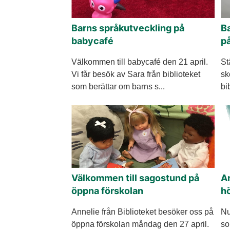
Barns språkutveckling på
Ba
babycafé
på
Välkommen till babycafé den 21 april.
St
Vi får besök av Sara från biblioteket
sk
som berättar om barns s...
bi
Välkommen till sagostund på
An
öppna förskolan
h
Annelie från Biblioteket besöker oss på
Nu
öppna förskolan måndag den 27 april.
so