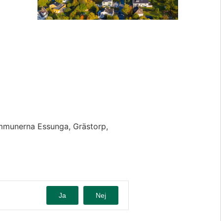
mmunerna Essunga, Grästorp, 
Ja
Nej