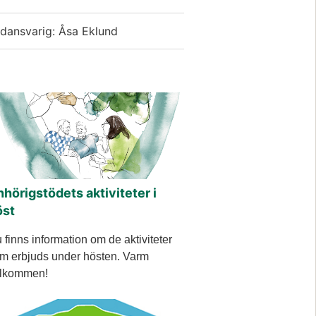
idansvarig: Åsa Eklund
hörigstödets aktiviteter i
öst
 finns information om de aktiviteter
m erbjuds under hösten. Varm
lkommen!