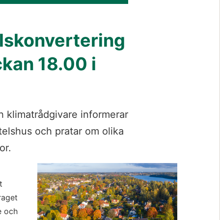
lskonvertering 
kan 18.00 i 
klimatrådgivare informerar 
elshus och pratar om olika 
or.
Förstora bil
 
aget 
 och 