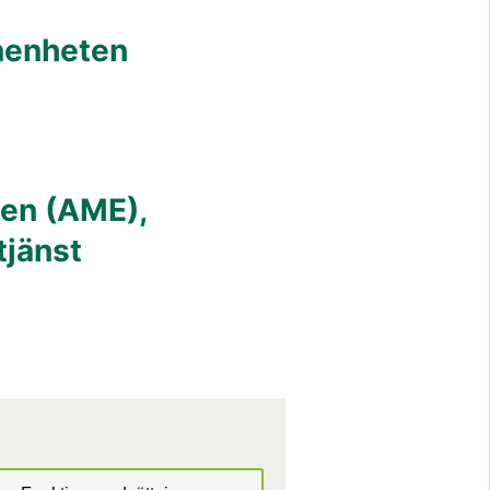
nenheten
n (AME), 
tjänst