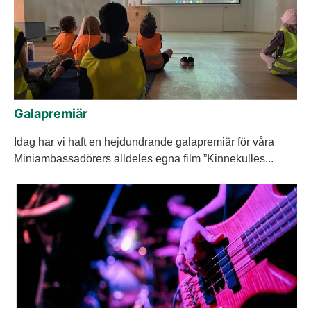
Galapremiär
Idag har vi haft en hejdundrande galapremiär för våra
Miniambassadörers alldeles egna film ”Kinnekulles...