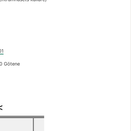
01
0 Götene
Förstora bilden