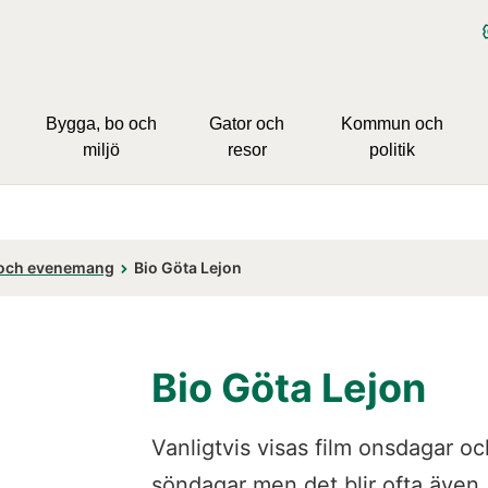
Bygga, bo och
Gator och
Kommun och
miljö
resor
politik
 och evenemang
Bio Göta Lejon
Bio Göta Lejon
Vanligtvis visas film onsdagar och
söndagar men det blir ofta även 