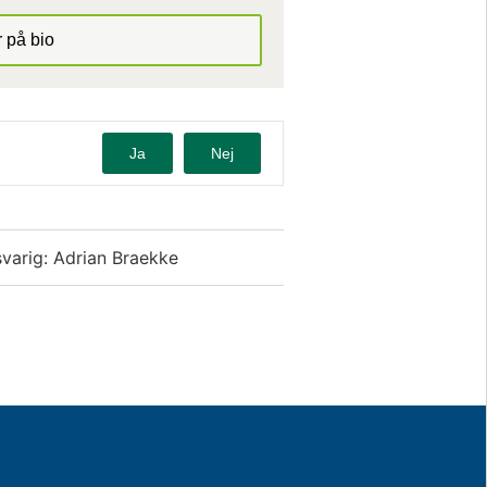
 på bio
Ja
Nej
varig: Adrian Braekke