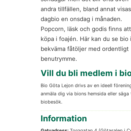
andra tillfällen, bland annat visas 
dagbio en onsdag i månaden. 
Popcorn, läsk och godis finns att 
köpa i foajén. Här kan du se bio i
bekväma fåtöljer med ordentligt 
benutrymme.
Vill du bli medlem i b
Bio Göta Lejon drivs av en ideell förening
anmäla dig via bions hemsida eller säga ti
biobesök.
Information
Gatuadress: 
Torggatan 4 (Götasalen i C