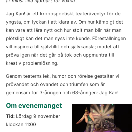
är minst lika njutbart för vuxna".
Jag Kan! är ett kroppspoetiskt teateräventyr för de 
yngsta, om lyckan i att klara av. Om hur kämpigt det 
kan vara att lära nytt och hur stolt man blir när man 
plötsligt kan det man nyss inte kunde. Föreställningen 
vill inspirera till självtillit och självkänsla; modet att 
pröva igen när det går på tok och uppmuntra till 
kreativ problemlösning.
Genom teaterns lek, humor och rörelse gestaltar vi 
prövandet och övandet och triumfen som är 
gemensam för 3-åringen och 63-åringen: Jag Kan!
Om evenemanget
Tid: 
Lördag 9 november 
klockan 11:00