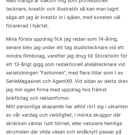
Med många år bakom mig som professionell 
tecknare, kreatör och illustratör så kan man lugnt 
säga att jag är kreatör in i själen, med konsten väl 
förankrad i hjärtat.
Mina första uppdrag fick jag redan som 14-åring, 
senare blev jag under ett tag studiotecknare vid ett 
mindre filmbolag, varefter jag drog till Stockholm för 
ett 13-årigt gigg som redaktionell ateljétecknare vid 
serietidningen "Fantomen", med flera titlar som t ex 
SerieMagasinet och AgentX9. Vid sidan av detta drev 
jag min egen firma med uppdrag hos främst 
bokförlag och reklamfirmor.
Mitt personliga skapande har alltid rört sig i utkanten 
av vår vardag och verklighet, i mörka skuggor där 
skräcken väntar runt hörnet, eller naturens hemliga 
skrymslen där vilda väsen och småknytt passar på 