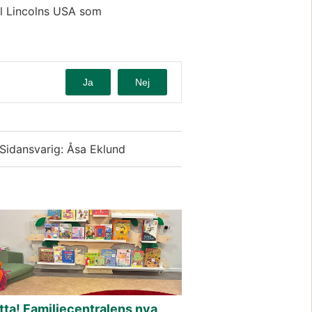
l Lincolns USA som 
Ja
Nej
Sidansvarig: Åsa Eklund
tta! Familjecentralens nya