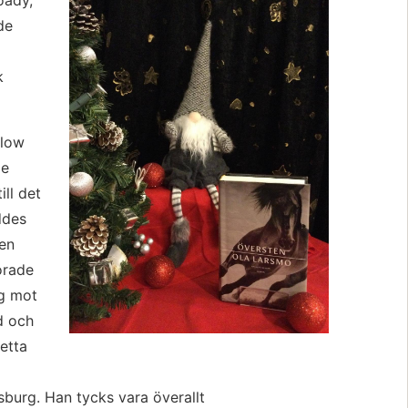
ady, 
e 
 
low 
e 
l det 
des 
en 
rade 
g mot 
 och 
etta 
sburg. Han tycks vara överallt 