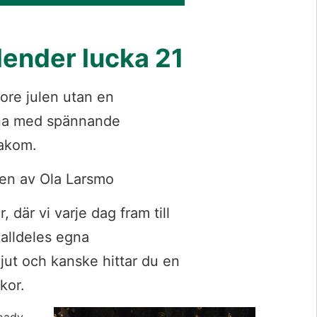
alender lucka 21
ore julen utan en 
pna med spännande 
bakom.
ten av Ola Larsmo
 där vi varje dag fram till 
alldeles egna 
jut och kanske hittar du en 
kor.
Förstora bil