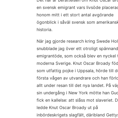
Det här är berättelsen om Knut Oscar Bro
en svensk emigrant vars livsöde placerad
honom mitt i ett stort antal avgörande 
ögonblick i såväl svensk som amerikansk
historia.
När jag gjorde research kring Swede Hol
snubblade jag över ett otroligt spännand
emigrantöde, som också blev en nyckel til
moderna Sverige. Knut Oscar Broady föd
som utfattig pojke i Uppsala, hörde till d
första vågen av utvandrare och han förlo
allt under resan till det nya landet. På vä
sin undergång i New York mötte han Gud
fick en kallelse: att slåss mot slaveriet. D
ledde Knut Oscar Broady ut på 
inbördeskrigets slagfält, däribland Getty