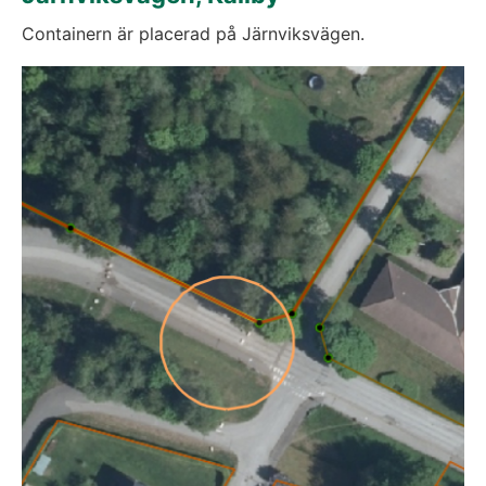
Containern är placerad på Järnviksvägen.
Fö