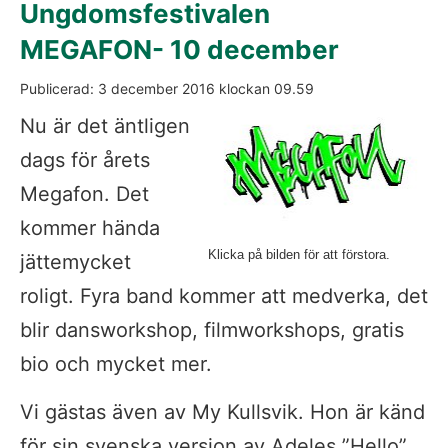
Ungdomsfestivalen 
MEGAFON- 10 december
Publicerad: 
3 december 2016
 klockan 
09.59
Fö
Nu är det äntligen 
dags för årets 
Megafon. Det 
kommer hända 
Klicka på bilden för att förstora.
jättemycket 
roligt. Fyra band kommer att medverka, det 
blir dansworkshop, filmworkshops, gratis 
bio och mycket mer.
Vi gästas även av My Kullsvik. Hon är känd 
för sin svenska version av Adeles ”Hello”. 