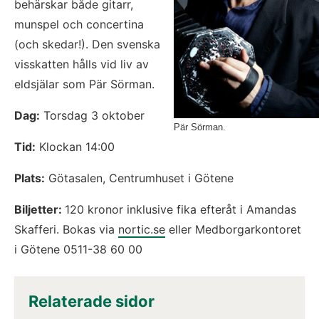
behärskar både gitarr, 
munspel och concertina 
(och skedar!). Den svenska 
visskatten hålls vid liv av 
eldsjälar som Pär Sörman.
Dag:
 Torsdag 3 oktober
Pär Sörman.
Tid:
 Klockan 14:00
Plats:
 Götasalen, Centrumhuset i Götene
Biljetter: 
120 kronor inklusive fika efteråt i Amandas 
Skafferi. Bokas via 
nortic.se
 eller Medborgarkontoret 
i Götene 0511-38 60 00
Relaterade sidor