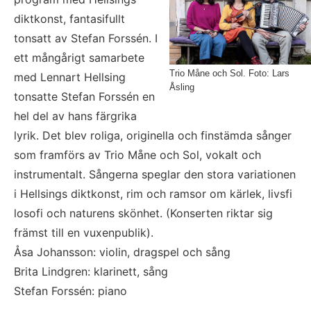
diktkonst, fantasifullt 
tonsatt av Stefan Forssén. I 
ett mångårigt samarbete 
Trio Måne och Sol. Foto: Lars
med Lennart Hellsing 
Åsling
tonsatte Stefan Forssén en 
hel del av hans färgrika 
lyrik. Det blev roliga, originella och finstämda sånger 
som framförs av Trio Måne och Sol, vokalt och 
instrumentalt. Sångerna speglar den stora variationen 
i Hellsings diktkonst, rim och ramsor om kärlek, livsfi 
losofi och naturens skönhet. (Konserten riktar sig 
främst till en vuxenpublik).
Åsa Johansson: violin, dragspel och sång 
Brita Lindgren: klarinett, sång
Stefan Forssén: piano