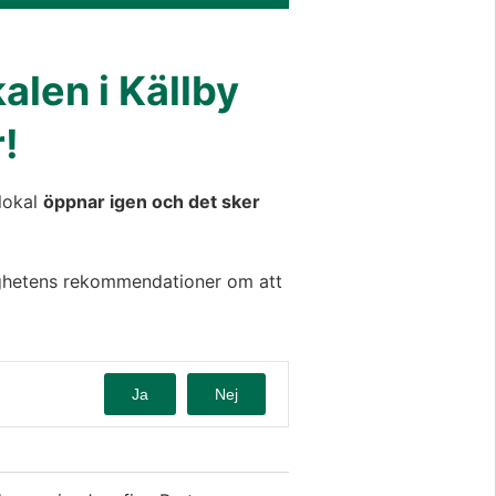
len i Källby 
!
lokal 
öppnar igen och det sker 
ghetens rekommendationer om att 
Ja
Nej