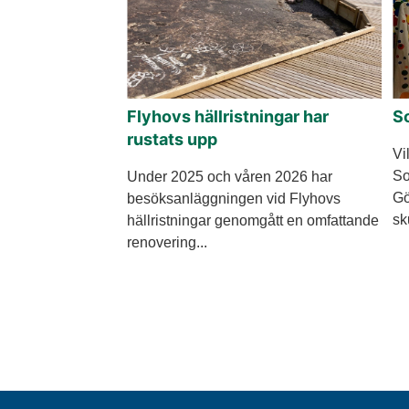
Flyhovs hällristningar har
S
rustats upp
Vi
So
Under 2025 och våren 2026 har
Gö
besöksanläggningen vid Flyhovs
sk
hällristningar genomgått en omfattande
renovering...