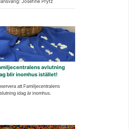
dansvarig: Josefine Prytz
miljecentralens avlutning
ag blir inomhus istället!
servera att Familjecentralens
slutning idag är inomhus.