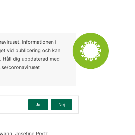
Förstora bil
aviruset. Informationen i 
et vid publicering och kan 
s. Håll dig uppdaterad med 
.se/coronaviruset
Ja
Nej
varig: Josefine Prytz