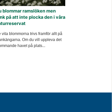
u blommar ramslöken men
nk på att inte plocka den i våra
aturreservat
 vita blommorna trivs framför allt på
nkängarna. Om du vill uppleva det
ommande havet på plats...