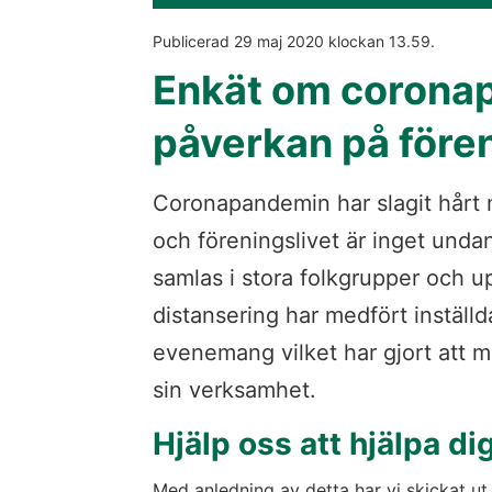
Publicerad 
29 maj 2020
 klockan 
13.59
.
Enkät om corona
påverkan på fören
Coronapandemin har slagit hårt m
och föreningslivet är inget undan
samlas i stora folkgrupper och u
distansering har medfört inställda
evenemang vilket har gjort att m
sin verksamhet.
Hjälp oss att hjälpa di
Med anledning av detta har vi skickat ut e