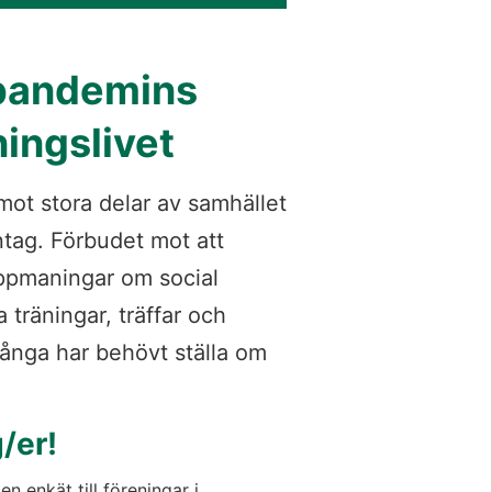
pandemins 
ingslivet
ot stora delar av samhället 
tag. Förbudet mot att 
ppmaningar om social 
 träningar, träffar och 
ånga har behövt ställa om 
g/er!
n enkät till föreningar i 